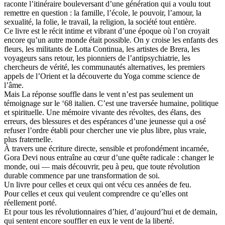
raconte l’itinéraire bouleversant d’une génération qui a voulu tout
remettre en question : la famille, l’école, le pouvoir, l’amour, la
sexualité, la folie, le travail, la religion, la société tout entière.
Ce livre est le récit intime et vibrant d’une époque où l’on croyait
encore qu’un autre monde était possible. On y croise les enfants des
fleurs, les militants de Lotta Continua, les artistes de Brera, les
voyageurs sans retour, les pionniers de l’antipsychiatrie, les
chercheurs de vérité, les communautés alternatives, les premiers
appels de l’Orient et la découverte du Yoga comme science de
l’âme.
Mais La réponse souffle dans le vent n’est pas seulement un
témoignage sur le ‘68 italien. C’est une traversée humaine, politique
et spirituelle. Une mémoire vivante des révoltes, des élans, des
erreurs, des blessures et des espérances d’une jeunesse qui a osé
refuser l’ordre établi pour chercher une vie plus libre, plus vraie,
plus fraternelle.
À travers une écriture directe, sensible et profondément incarnée,
Gora Devi nous entraîne au cœur d’une quête radicale : changer le
monde, oui — mais découvrir, peu à peu, que toute révolution
durable commence par une transformation de soi.
Un livre pour celles et ceux qui ont vécu ces années de feu.
Pour celles et ceux qui veulent comprendre ce qu’elles ont
réellement porté.
Et pour tous les révolutionnaires d’hier, d’aujourd’hui et de demain,
qui sentent encore souffler en eux le vent de la liberté.