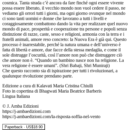
cosmica. Tanta strada c’è ancora da fare finché ogni essere vivente
possa essere liberato, il vecchio mondo non vuol cedere il passo, ne
vediamo gli orrori tutti i giorni, ma ogni giorno ovunque nel mondo
ci sono tanti uomini e donne che lavorano a tutti i livelli e
coraggiosamente combattono dando la vita per realizzare quel nuovo
mondo di pace, prosperità e cooperazione tra persone e popoli senza
distinzione di razze, caste, sesso e religioni, armonia con la terra e i
fratelli animali, amore reso concreto: la Nuova Era è già qui. Questo
processo è inarrestabile, perché la natura umana e dell’universo è
fatta di libertà e amore, due facce della stessa medaglia, e come il
sole distrugge l’oscurità, così l’amore non può che distruggere ciò
che amore non è. “Quando un bambino nasce non ha religione. La
vera religione è essere umani”. (Shri Babaji, Shri Muniraji)
Che questo racconto sia di ispirazione per tutti i rivoluzionari, a
qualunque rivoluzione prendano parte.
Edizione a cura di Kalavati Maria Cristina Chiulli
Foto in copertina di Bhagwati Maria Beatrice Barberis
Lingua Italiana
© J. Amba Edizioni
https://j-ambaedizioni.com
https://j-ambaedizioni.com/la-risposta-soffia-nel-vento
Paperback · US$18.90