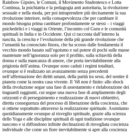
Rainbow Gipsies, le Comuni, il Movimento Studentesco e Lotta
Continua, la psichiatria e la pedagogia anti autoritaria, la rivoluzione
sessuale e nella moda, per poi intraprendere più decisamente la sua
rivoluzione interiore, nella consapevolezza che per cambiare il
mondo bisogna prima cambiare profondamente se stessi – i viaggi
psichedelici e i viaggi in Oriente, l’incontro col Guru e le comunità
spirituali in India e in Occidente. Qui ci racconta dall’interno la
nascita, la crescita e l’evoluzione della più grande rivoluzione che
l’umanità ha conosciuto finora, che ha scosso dalle fondamenta il
vecchio mondo basato sull’egoismo e sul potere di pochi sulle masse
mantenute nell’ignoranza solo per il profitto, sulla schiavitù della
donna e sulla mancanza di amore, che porta inevitabilmente alla
prigionia dell’anima. Ovunque sono caduti i regimi totalitari,
ovunque si è realizzato un avanzamento senza precedenti
nell’affermazione dei diritti umani, della parità tra sessi, del sentire il
pianeta come la nostra casa vivente. Il ’68 non è finito: allo shock
della rivoluzione segue una fase di assestamento e rielaborazione dei
traguardi raggiunti, cui segue una nuova fase di ampliamento degli
orizzonti e di perseguimento e realizzazione di nuovi obbiettivi,
diretta conseguenza del processo di liberazione della coscienza, che
si ottiene soprattutto attraverso la realizzazione spirituale. Assistiamo
quotidianamente ovunque al risveglio spirituale, grazie alla scienza
dello Yoga e alle discipline spirituali di ogni tradizione ovunque
nascono e si diffondono infinite declinazioni di risvegliata coscienza
individuale che come un fiore inevitabilmente si apre alla coscienza