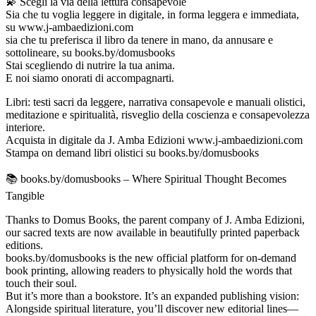
💫 Scegli la via della lettura consapevole
Sia che tu voglia leggere in digitale, in forma leggera e immediata,
su www.j-ambaedizioni.com
sia che tu preferisca il libro da tenere in mano, da annusare e
sottolineare, su books.by/domusbooks
Stai scegliendo di nutrire la tua anima.
E noi siamo onorati di accompagnarti.
Libri: testi sacri da leggere, narrativa consapevole e manuali olistici,
meditazione e spiritualità, risveglio della coscienza e consapevolezza
interiore.
Acquista in digitale da J. Amba Edizioni www.j-ambaedizioni.com
Stampa on demand libri olistici su books.by/domusbooks
📚 books.by/domusbooks – Where Spiritual Thought Becomes
Tangible
Thanks to Domus Books, the parent company of J. Amba Edizioni,
our sacred texts are now available in beautifully printed paperback
editions.
books.by/domusbooks is the new official platform for on-demand
book printing, allowing readers to physically hold the words that
touch their soul.
But it’s more than a bookstore. It’s an expanded publishing vision:
Alongside spiritual literature, you’ll discover new editorial lines—