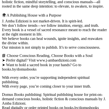
holistic fiction, mindful storytelling, and conscious manuals—all
rooted in the same deep intention: to elevate, to awaken, to inspire.
🌍 A Publishing House with a Purpose
J. Amba Edizioni is not market-driven. It is spirit-led.
We don’t follow trends—we follow intuition, energy, and truth.
Every book is a vessel of sacred resonance meant to reach the reader
at the right moment in life.
We believe books can heal wounds, ignite insights, and reawaken
the divine within.
Our mission is not simply to publish. It’s to serve consciousness.
📘 Choose Conscious Reading, Choose Books with a Soul
➤ Prefer digital? Visit www.j-ambaedizioni.com
➤ Want to hold a sacred book in your hands? Go to
books.by/domusbooks
With every order, you’re supporting independent spiritual
publishing.
With every page, you’re coming closer to your inner truth.
Domus Books publishing: Spiritual publishing house for print-on-
demand conscious books, holistic fiction & conscious manuals by J.
Amba Edizioni.
Read digitally or order printed books on books.by/domusbooks