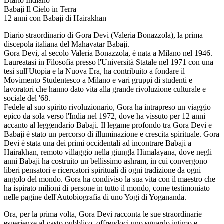
Diario Indiano
Babaji Il Cielo in Terra
12 anni con Babaji di Hairakhan
Diario straordinario di Gora Devi (Valeria Bonazzola), la prima
discepola italiana del Mahavatar Babaji.
Gora Devi, al secolo Valeria Bonazzola, è nata a Milano nel 1946.
Laureatasi in Filosofia presso l'Università Statale nel 1971 con una
tesi sull'Utopia e la Nuova Era, ha contribuito a fondare il
Movimento Studentesco a Milano e vari gruppi di studenti e
lavoratori che hanno dato vita alla grande rivoluzione culturale e
sociale del '68.
Fedele al suo spirito rivoluzionario, Gora ha intrapreso un viaggio
epico da sola verso l'India nel 1972, dove ha vissuto per 12 anni
accanto al leggendario Babaji. Il legame profondo tra Gora Devi e
Babaji è stato un percorso di illuminazione e crescita spirituale. Gora
Devi è stata una dei primi occidentali ad incontrare Babaji a
Hairakhan, remoto villaggio nella giungla Himalayana, dove negli
anni Babaji ha costruito un bellissimo ashram, in cui convergono
liberi pensatori e ricercatori spirituali di ogni tradizione da ogni
angolo del mondo. Gora ha condiviso la sua vita con il maestro che
ha ispirato milioni di persone in tutto il mondo, come testimoniato
nelle pagine dell'Autobiografia di uno Yogi di Yogananda.
Ora, per la prima volta, Gora Devi racconta le sue straordinarie
esperienze al vasto pubblico, offrendoci uno sguardo intimo e