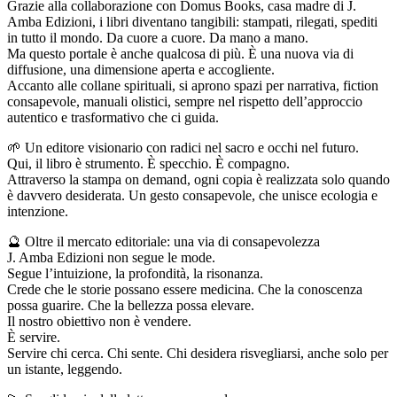
Grazie alla collaborazione con Domus Books, casa madre di J.
Amba Edizioni, i libri diventano tangibili: stampati, rilegati, spediti
in tutto il mondo. Da cuore a cuore. Da mano a mano.
Ma questo portale è anche qualcosa di più. È una nuova via di
diffusione, una dimensione aperta e accogliente.
Accanto alle collane spirituali, si aprono spazi per narrativa, fiction
consapevole, manuali olistici, sempre nel rispetto dell’approccio
autentico e trasformativo che ci guida.
🌱 Un editore visionario con radici nel sacro e occhi nel futuro.
Qui, il libro è strumento. È specchio. È compagno.
Attraverso la stampa on demand, ogni copia è realizzata solo quando
è davvero desiderata. Un gesto consapevole, che unisce ecologia e
intenzione.
🔮 Oltre il mercato editoriale: una via di consapevolezza
J. Amba Edizioni non segue le mode.
Segue l’intuizione, la profondità, la risonanza.
Crede che le storie possano essere medicina. Che la conoscenza
possa guarire. Che la bellezza possa elevare.
Il nostro obiettivo non è vendere.
È servire.
Servire chi cerca. Chi sente. Chi desidera risvegliarsi, anche solo per
un istante, leggendo.